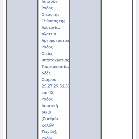
Ιπποτών,
Ρόδος
Οίκος της
Γλώσσας της
Αλβερνίας,
πλατεία
Αργυροκάστρου,
Ρόδος
Οικίες
Ιπποτοκρατίας-
Τουρκοκρατίας,
οδός
Ομήρου
25,27,29,31,33,35,37,39,41
και 43,
Ρόδος
Ιπποτική
οικία
(Σταθμός
Καλών
Τεχνών),
Ρόδος