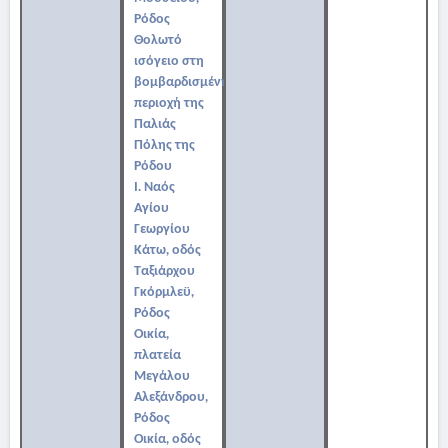
Ρόδος
Θολωτό
ισόγειο στη
βομβαρδισμένη
περιοχή της
Παλιάς
Πόλης της
Ρόδου
Ι. Ναός
Αγίου
Γεωργίου
Κάτω, οδός
Ταξιάρχου
Γκόρμλεϋ,
Ρόδος
Οικία,
πλατεία
Μεγάλου
Αλεξάνδρου,
Ρόδος
Οικία, οδός