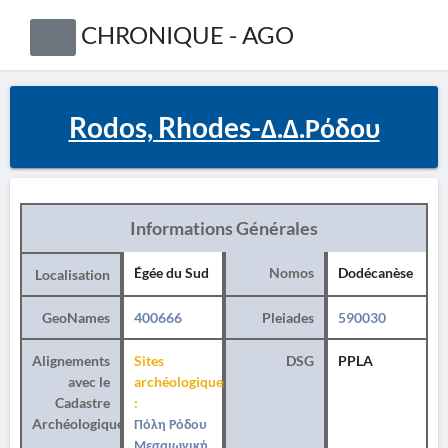
CHRONIQUE - AGO
Rodos, Rhodes-Δ.Δ.Ρόδου
Informations Générales
Égée du Sud
Nomos
Dodécanèse
Localisation
GeoNames
400666
Pleiades
590030
Alignements
Sites
DSG
PPLA
avec le
archéologiques
Cadastre
:
Archéologique
Πόλη Ρόδου
Μεσαιωνική