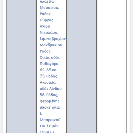
πλατεία
Μουσείου,
Ρόδος
Πύργος
Αγίου
Νικολάου,
λιμενοβραχίονας
Μανδρακίου,
Ρόδος
Οικία, οδός
Πυθαγόρα
64, 69 και
73, Ρόδος
Αγροικία,
οδός Λίνδου
56, Ρόδος,
φερομένης
ιδιοκτησίας
Ι.
Μπαριανού
Σουλεϊμάν
Τζαμί με