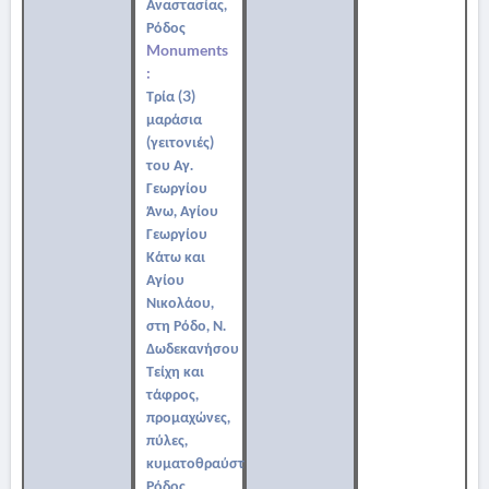
Αναστασίας,
Ρόδος
Monuments
:
Τρία (3)
μαράσια
(γειτονιές)
του Αγ.
Γεωργίου
Άνω, Αγίου
Γεωργίου
Κάτω και
Αγίου
Νικολάου,
στη Ρόδο, Ν.
Δωδεκανήσου
Τείχη και
τάφρος,
προμαχώνες,
πύλες,
κυματοθραύστες,
Ρόδος