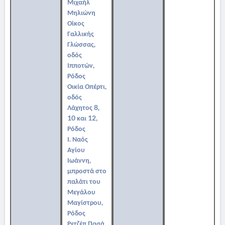
Μιχαήλ
Μηλιώνη
Οίκος
Γαλλικής
Γλώσσας,
οδός
Ιπποτών,
Ρόδος
Οικία Οπέρτι,
οδός
Λάχητος 8,
10 και 12,
Ρόδος
Ι. Ναός
Αγίου
Ιωάννη,
μπροστά στο
παλάτι του
Μεγάλου
Μαγίστρου,
Ρόδος
Ρετζέπ Πασά