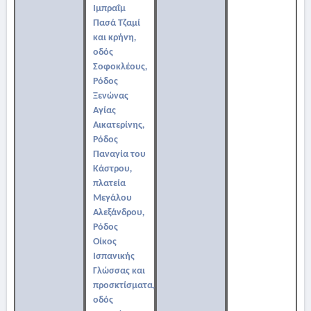
Ιμπραΐμ
Πασά Τζαμί
και κρήνη,
οδός
Σοφοκλέους,
Ρόδος
Ξενώνας
Αγίας
Αικατερίνης,
Ρόδος
Παναγία του
Κάστρου,
πλατεία
Μεγάλου
Αλεξάνδρου,
Ρόδος
Οίκος
Ισπανικής
Γλώσσας και
προσκτίσματα,
οδός