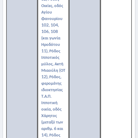
Οικίες, οδός
Αγίου
Φανουρίου
102, 104,
106, 108
(και γωνία
Ηροδότου
11), Ρόδος
Ιπποτικός
μύλος, Ακτή
Μιαούλη (ΟΤ
12), Ρόδος,
φερομένης
ιδιοκτησίας
Τ.Α.Π.
Ιπποτική
οικία, οδός
Χάρητος
(μεταξύ των
αριθμ. 6 και
14), Ρόδος