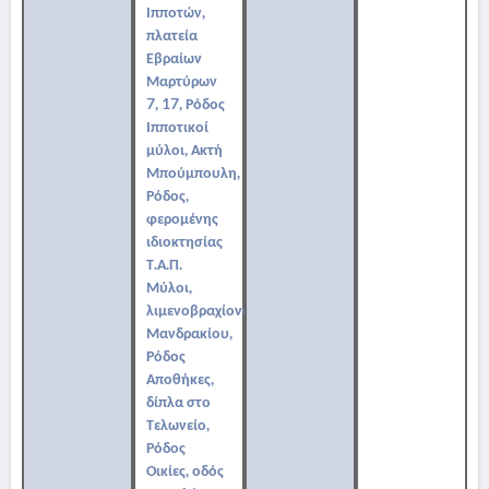
Ιπποτών,
πλατεία
Εβραίων
Μαρτύρων
7, 17, Ρόδος
Ιπποτικοί
μύλοι, Ακτή
Μπούμπουλη,
Ρόδος,
φερομένης
ιδιοκτησίας
Τ.Α.Π.
Μύλοι,
λιμενοβραχίονας
Μανδρακίου,
Ρόδος
Αποθήκες,
δίπλα στο
Τελωνείο,
Ρόδος
Οικίες, οδός