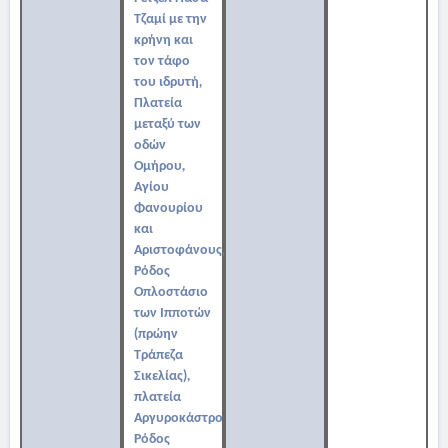
Τζαμί με την
κρήνη και
τον τάφο
του ιδρυτή,
Πλατεία
μεταξύ των
οδών
Ομήρου,
Αγίου
Φανουρίου
και
Αριστοφάνους,
Ρόδος
Οπλοστάσιο
των Ιπποτών
(πρώην
Τράπεζα
Σικελίας),
πλατεία
Αργυροκάστρου,
Ρόδος