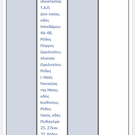
ιδιοκτησίας
Τ.Α.Π.
Δύο οικίες,
οδός
Ιπποδάμου
46-48,
Ρόδος
Πύργος
Ωρολογίου,
πλατεία
Ωρολογίου,
Ρόδος
Ι. Ναός
Παναγίας
της Νίκης,
οδός
Κισθινίου,
Ρόδος
Οικία, οδός
Πυθαγόρα
25, 27και
32, Ρόδος