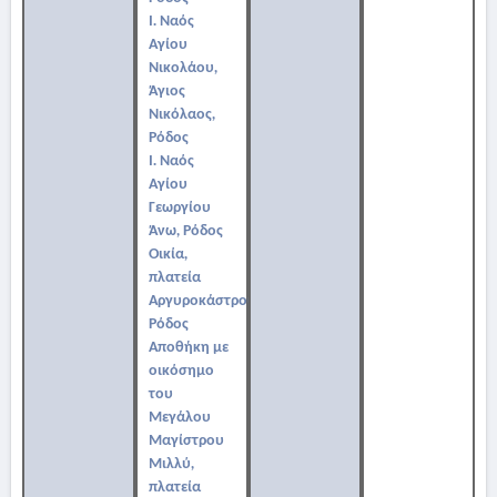
Ι. Ναός
Αγίου
Νικολάου,
Άγιος
Νικόλαος,
Ρόδος
Ι. Ναός
Αγίου
Γεωργίου
Άνω, Ρόδος
Οικία,
πλατεία
Αργυροκάστρου,
Ρόδος
Αποθήκη με
οικόσημο
του
Μεγάλου
Μαγίστρου
Μιλλύ,
πλατεία