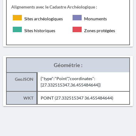
Alignements avec le Cadastre Archéologique :
Sites archéologiques
Monuments
Sites historiques
Zones protégées
Géométrie :
{"type":"Point","coordinates":
GeoJSON
[27.332515347,36.455484644]}
WKT
POINT (27.332515347 36.455484644)