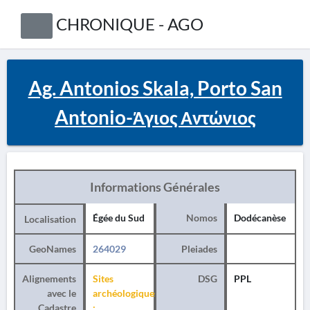
CHRONIQUE - AGO
Ag. Antonios Skala, Porto San
Antonio-Άγιος Αντώνιος
Informations Générales
Égée du Sud
Nomos
Dodécanèse
Localisation
GeoNames
264029
Pleiades
Alignements
Sites
DSG
PPL
avec le
archéologiques
Cadastre
: