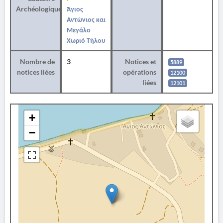
Archéologique
Άγιος
Αντώνιος και
Μεγάλο
Χωριό Τήλου
Nombre de
3
Notices et
5889
notices liées
opérations
12100
liées
12101
+
−