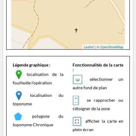
Leaflet
| ©
OpenStreetMap
Légende graphique :
Fonctionnalités de la carte
:
localisation de la
sélectionner un
fouille/de l'opération
autre fond de plan
localisation du
se rapprocher ou
toponyme
s'éloigner de la zone
polygone du
afficher la carte en
toponyme Chronique
plein écran