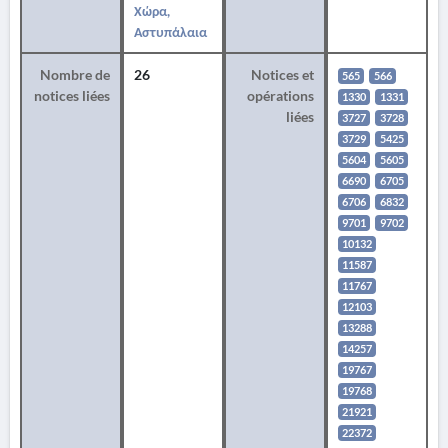
Χώρα,
Αστυπάλαια
Nombre de
26
Notices et
565
566
notices liées
opérations
1330
1331
liées
3727
3728
3729
5425
5604
5605
6690
6705
6706
6832
9701
9702
10132
11587
11767
12103
13288
14257
19767
19768
21921
22372