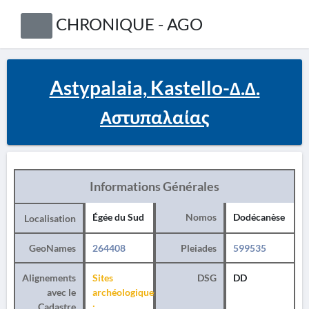
CHRONIQUE - AGO
Astypalaia, Kastello-Δ.Δ.
Αστυπαλαίας
Informations Générales
Égée du Sud
Nomos
Dodécanèse
Localisation
GeoNames
264408
Pleiades
599535
Alignements
Sites
DSG
DD
avec le
archéologiques
Cadastre
: