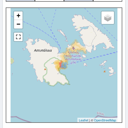
+
−
Leaflet
| ©
OpenStreetMap