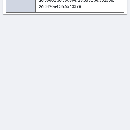
26.35602 36.550694, 26.3531 36.551556,
26.349064 36.551039))
AVERTISSEMENT
La Chronique des fouilles en ligne ne constitue en aucun cas une publication des
découvertes qui y sont signalées. L'EfA et la BSA ne peuvent délivrer de copie des
illustrations qui y sont reproduites et dont ils ne détiennent pas les droits.