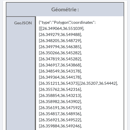
Géométrie :
{"type":"Polygon","coordinates":
GeoJSON
[[[26.349064,36.551039],
[26.349279,36.549488],
[26.348205,36.548729],
[26.349794,36.546385],
[26.350266,36.545282],
[26.347819,36.545282],
[26.346917,36.543868],
[26.348549,36.543178],
[26.349364,36.544178],
[26.351211,36.54373],[26.35207,36.54442],
[26.355762,36.542316],
[26.358854,36.543213],
[26.358982,36.543902],
[26.356191,36.547592],
[26.354817,36.548936],
[26.356921,36.549522],
[26.359884,36.549246],