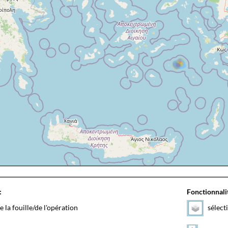
:
Fonctionnalit
e la fouille/de l'opération
sélect