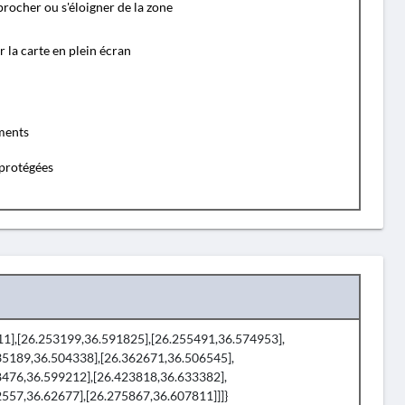
rocher ou s'éloigner de la zone
r la carte en plein écran
ents
protégées
811],[26.253199,36.591825],[26.255491,36.574953],
35189,36.504338],[26.362671,36.506545],
8476,36.599212],[26.423818,36.633382],
557,36.62677],[26.275867,36.607811]]]}