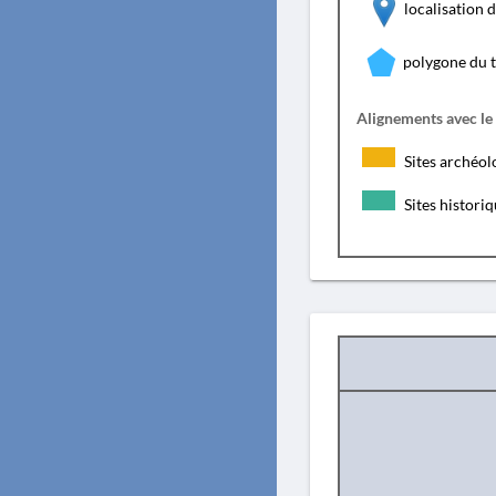
localisation
polygone du 
Alignements avec le
Sites archéol
Sites histori