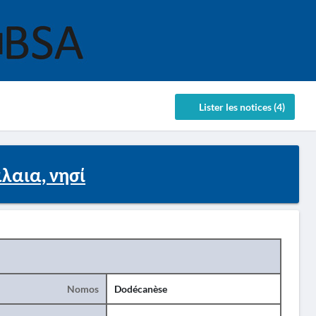
Lister les notices (4)
λαια, νησί
Nomos
Dodécanèse