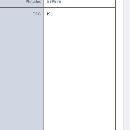
Pleiades
599536
DSG
ISL