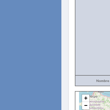
Nombre d
+
−