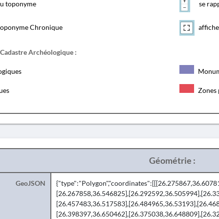
 du toponyme
se rapp
toponyme Chronique
affiche
 Cadastre Archéologique :
ogiques
Monum
ques
Zones 
Géométrie :
GeoJSON
{"type":"Polygon","coordinates":[[[26.275867,36.607
[26.267858,36.546825],[26.292592,36.505994],[26.3
[26.457483,36.517583],[26.484965,36.53193],[26.46
[26.398397,36.650462],[26.375038,36.648809],[26.32