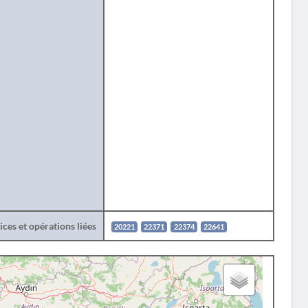
ces et opérations liées
20221
22371
22374
22641