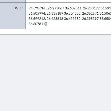
WKT
POLYGON ((26.275867 36.607811, 26.253199 36.591
36.505994, 26.335189 36.504338, 26.362671 36.506
36.599212, 26.423818 36.633382, 26.398397 36.650
36.607811))