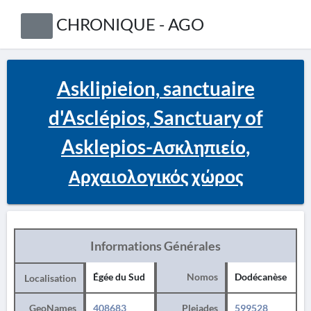
CHRONIQUE - AGO
Asklipieion, sanctuaire
d'Asclépios, Sanctuary of
Asklepios-Ασκληπιείο,
Αρχαιολογικός χώρος
Informations Générales
Égée du Sud
Nomos
Dodécanèse
Localisation
GeoNames
408683
Pleiades
599528