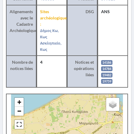
Alignements
Sites
DSG
ANS
avec le
archéologiques
Cadastre
:
Archéologique
Δήμος Κω,
Κως
Ασκληπιείο,
Κως
Nombre de
4
Notices et
14186
notices liées
opérations
14784
liées
19482
19759
+
−