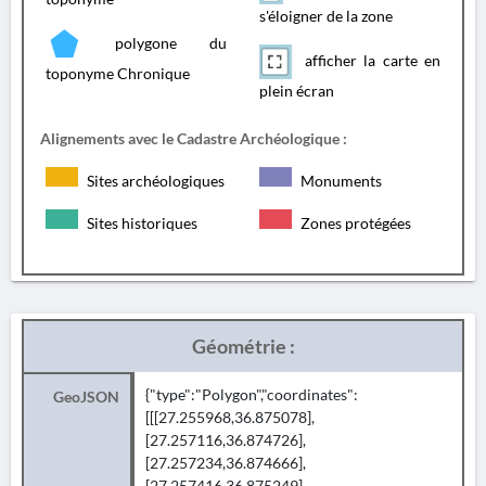
s'éloigner de la zone
polygone du
afficher la carte en
toponyme Chronique
plein écran
Alignements avec le Cadastre Archéologique :
Sites archéologiques
Monuments
Sites historiques
Zones protégées
Géométrie :
{"type":"Polygon","coordinates":
GeoJSON
[[[27.255968,36.875078],
[27.257116,36.874726],
[27.257234,36.874666],
[27.257416,36.875249],