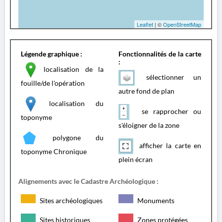
Leaflet
| ©
OpenStreetMap
Légende graphique :
Fonctionnalités de la carte
:
localisation de la
sélectionner un
fouille/de l'opération
autre fond de plan
localisation du
se rapprocher ou
toponyme
s'éloigner de la zone
polygone du
afficher la carte en
toponyme Chronique
plein écran
Alignements avec le Cadastre Archéologique :
Sites archéologiques
Monuments
Sites historiques
Zones protégées