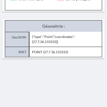
Géométrie :
{"type":"Point","coordinates":
GeoJSON
[27.7,36.133333]}
WKT
POINT (27.7 36.133333)