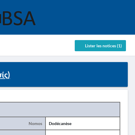
Lister les notices (1)
ίς)
Nomos
Dodécanèse