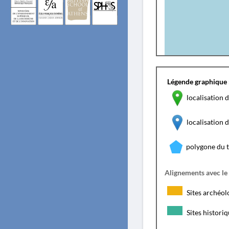
Légende graphique 
localisation d
localisation
polygone du 
Alignements avec le
Sites archéol
Sites histori