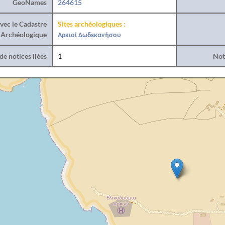
GeoNames
264615
vec le Cadastre
Sites archéologiques :
Archéologique
Αρκιοί Δωδεκανήσου
e notices liées
1
Noti