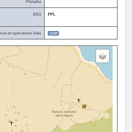
Pleiades
DSG
PPL
ces et opérations liées
11585