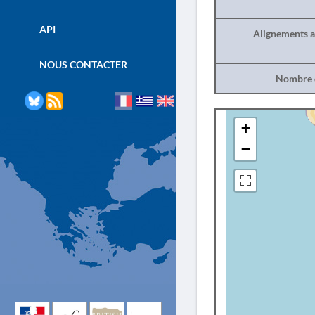
API
Alignements a
NOUS CONTACTER
Nombre d
+
−