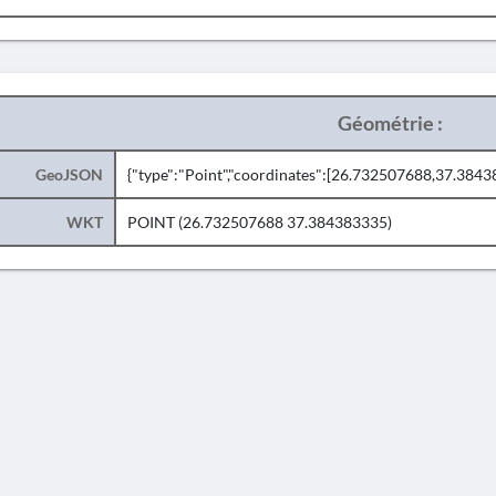
Géométrie :
GeoJSON
{"type":"Point","coordinates":[26.732507688,37.3843
WKT
POINT (26.732507688 37.384383335)