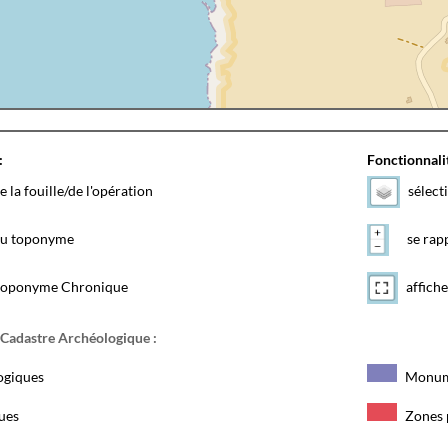
:
Fonctionnalit
e la fouille/de l'opération
sélect
 du toponyme
se rapp
toponyme Chronique
affiche
 Cadastre Archéologique :
ogiques
Monum
ques
Zones 