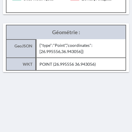
Géométrie :
{"type":"Point","coordinates":
GeoJSON
[26.995556,36.943056]}
WKT
POINT (26.995556 36.943056)