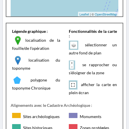
Leaflet
| ©
OpenStreetMap
Légende graphique :
Fonctionnalités de la carte
:
localisation de la
sélectionner un
fouille/de l'opération
autre fond de plan
localisation du
se rapprocher ou
toponyme
s'éloigner de la zone
polygone du
afficher la carte en
toponyme Chronique
plein écran
Alignements avec le Cadastre Archéologique :
Sites archéologiques
Monuments
Sites historiques
Zones protégées