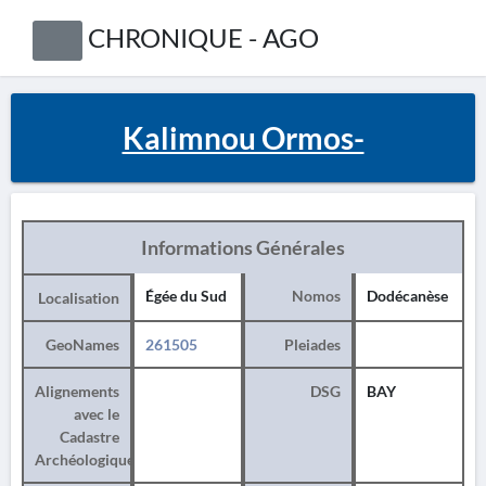
CHRONIQUE - AGO
Kalimnou Ormos-
Informations Générales
Égée du Sud
Nomos
Dodécanèse
Localisation
GeoNames
261505
Pleiades
Alignements
DSG
BAY
avec le
Cadastre
Archéologique