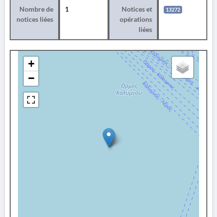
Nombre de
1
Notices et
13272
notices liées
opérations
liées
+
−