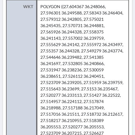
WKT
POLYGON ((27.604367 36.248066,
27.596301 36.249588, 27.58343 36.246404,
27.579312 36.242805, 27.575021
36.245435, 27.570731 36.244881,
27.565926 36.244328, 27.558375
36.241143, 27.557002 36.239759,
27.555629 36.24142, 27.555972 36.243497,
27.55357 36.244328, 27.549279 36.243774,
27.544646 36.239482, 27.541385
36.241697, 27.532805 36.240866,
27.531947 36.238236, 27.530059
36.238651, 27.526112 36.240451,
27.523709 36.239205, 27.51959 36.239759,
27.515643 36.23699, 27.5153 36.235467,
27.520277 36.233113, 27.51427 36.22522,
27.514957 36.224112, 27.517874
36.218988, 27.517188 36.217049,
27.517016 36.21511, 27.518732 36.212617,
27.518217 36.210955, 27.518389
36.205553, 27.520277 36.205553,
27.523709 36.207215, 27.526627