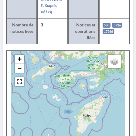
Ε, Χωριό,
Χάλκη
Nombre de
3
Notices et
588
3726
notices liées
opérations
17966
liées
+
−