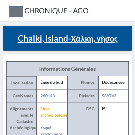
CHRONIQUE - AGO
Chalki, island-Χάλκη, νήσος
Informations Générales
Égée du Sud
Nomos
Dodécanèse
Localisation
GeoNames
260143
Pleiades
589742
Alignements
Sites
DSG
ISL
avec le
archéologiques
Cadastre
:
Archéologique
Χωριό,
Χερσόνησος