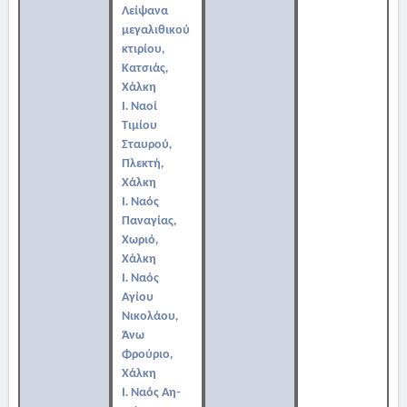
Λείψανα
μεγαλιθικού
κτιρίου,
Κατσιάς,
Χάλκη
Ι. Ναοί
Τιμίου
Σταυρού,
Πλεκτή,
Χάλκη
Ι. Ναός
Παναγίας,
Χωριό,
Χάλκη
Ι. Ναός
Αγίου
Νικολάου,
Άνω
Φρούριο,
Χάλκη
Ι. Ναός Αη-