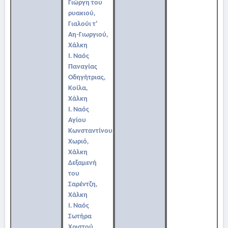
Γιώργη του
ρυακιού,
Γιαλούι τ'
Αη-Γιωργιού,
Χάλκη
Ι. Ναός
Παναγίας
Οδηγήτριας,
Κοίλα,
Χάλκη
Ι. Ναός
Αγίου
Κωνσταντίνου,
Χωριό,
Χάλκη
Δεξαμενή
του
Σαρέντζη,
Χάλκη
Ι. Ναός
Σωτήρα
Χριστού,