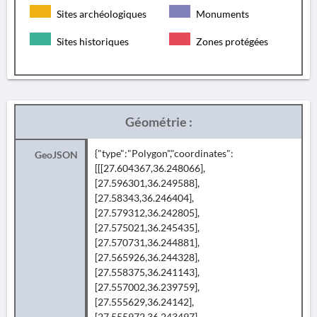
Sites archéologiques
Monuments
Sites historiques
Zones protégées
Géométrie :
{"type":"Polygon","coordinates":
GeoJSON
[[[27.604367,36.248066],
[27.596301,36.249588],
[27.58343,36.246404],
[27.579312,36.242805],
[27.575021,36.245435],
[27.570731,36.244881],
[27.565926,36.244328],
[27.558375,36.241143],
[27.557002,36.239759],
[27.555629,36.24142],
[27.555972,36.243497],