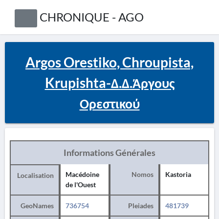
CHRONIQUE - AGO
Argos Orestiko, Chroupista,
Krupishta-Δ.Δ.Άργους
Ορεστικού
Informations Générales
Macédoine
Nomos
Kastoria
Localisation
de l'Ouest
GeoNames
736754
Pleiades
481739