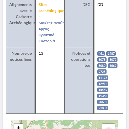
Alignements
Sites
DSG
DD
avec le
archéologiques
Cadastre
:
Archéologique
Διοκλητιανούπολη,
Άργος
Ορεστικό,
Καστοριά
Nombre de
13
Notices et
461
1987
notices liées
opérations
3078
3079
liées
3080
6669
9728
11178
12912
15569
19358
20682
21835
+