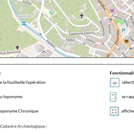
:
Fonctionnalit
e la fouille/de l'opération
sélect
 du toponyme
se rapp
toponyme Chronique
affiche
 Cadastre Archéologique :