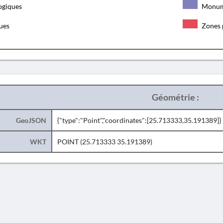
ogiques
Monum
ques
Zones 
Géométrie :
GeoJSON
{"type":"Point","coordinates":[25.713333,35.191389]}
WKT
POINT (25.713333 35.191389)