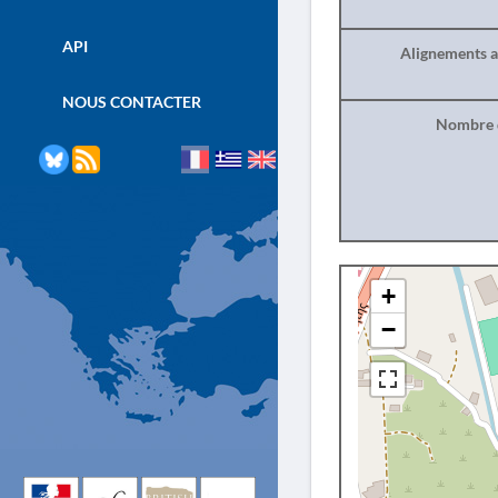
API
Alignements a
NOUS CONTACTER
Nombre d
+
−