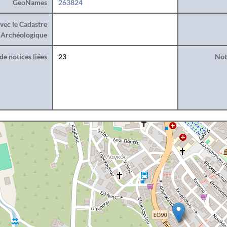
GeoNames
263824
vec le Cadastre
Archéologique
e notices liées
23
Noti