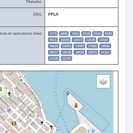
Pleiades
DSG
PPLA
ces et opérations liées
1772
2800
3583
4538
4539
8190
9815
10204
12037
12038
13324
14634
14903
14904
17620
18036
18037
18038
18054
18455
19161
21938
22395