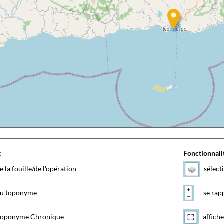
:
Fonctionnalit
e la fouille/de l'opération
sélect
 du toponyme
se rapp
toponyme Chronique
affiche