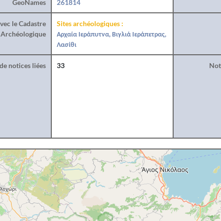
GeoNames
261814
vec le Cadastre
Sites archéologiques :
Archéologique
Αρχαία Ιεράπυτνα, Βιγλιά Ιεράπετρας,
Λασίθι
e notices liées
33
Noti