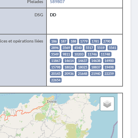
Pleiades
589807
DSG
DD
ces et opérations liées
186
187
188
1779
1781
2790
2896
3569
4540
5517
5519
5541
5549
9811
10203
11746
11748
11867
14614
14637
14638
14900
15798
18024
18025
18837
19498
20145
20936
21648
21940
22259
22654