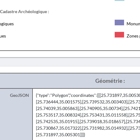
 Cadastre Archéologique :
ogiques
Monum
ques
Zones 
Géométrie :
GeoJSON
{"type":"Polygon","coordinates":[[[25.731897,35.005
[25.736444,35.001575],[25.739532,35.003403],[25.7
[25.74039,35.005863],[25.740905,35.00734],[25.742
[25.753517,35.008324],[25.753431,35.011558],[25.7
[25.742535,35.01915],[25.739018,35.018657],[25.73
[25.730867,35.017322],[25.731982,35.014932],[25.73
[25.731897,35.005301]]]}