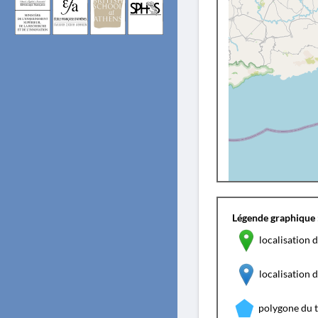
Légende graphique 
localisation d
localisation
polygone du 