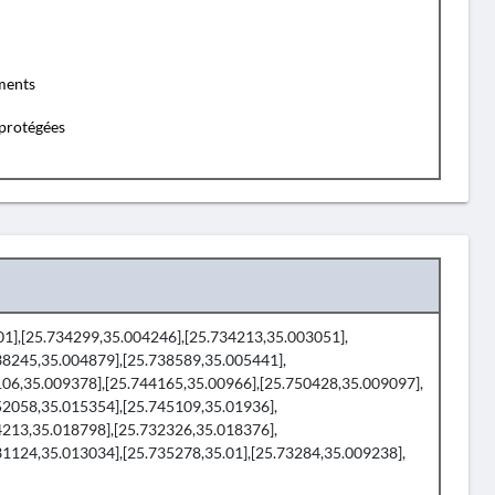
ents
protégées
301],[25.734299,35.004246],[25.734213,35.003051],
38245,35.004879],[25.738589,35.005441],
106,35.009378],[25.744165,35.00966],[25.750428,35.009097],
52058,35.015354],[25.745109,35.01936],
4213,35.018798],[25.732326,35.018376],
1124,35.013034],[25.735278,35.01],[25.73284,35.009238],