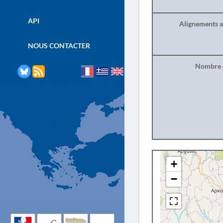
API
Alignements a
NOUS CONTACTER
Nombre d
+
−