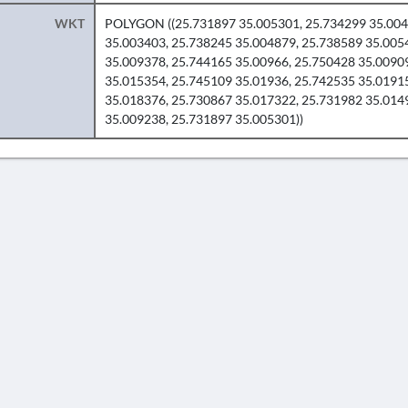
WKT
POLYGON ((25.731897 35.005301, 25.734299 35.004
35.003403, 25.738245 35.004879, 25.738589 35.005
35.009378, 25.744165 35.00966, 25.750428 35.0090
35.015354, 25.745109 35.01936, 25.742535 35.0191
35.018376, 25.730867 35.017322, 25.731982 35.0149
35.009238, 25.731897 35.005301))