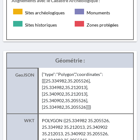
Alignements avec le Cadastre Archéologique :
Sites archéologiques
Monuments
Sites historiques
Zones protégées
Géométrie :
{"type":"Polygon","coordinates":
GeoJSON
[[[25.334982,35.205526],
[25.334982,35.212013],
[25.340902,35.212013],
[25.340902,35.205526],
[25.334982,35.205526]]]}
WKT
POLYGON ((25.334982 35.205526,
25.334982 35.212013, 25.340902
35.212013, 25.340902 35.205526,