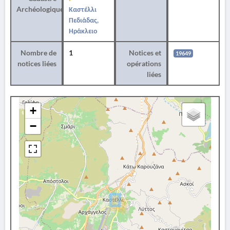
Archéologique
Καστέλλι
Πεδιάδας,
Ηράκλειο
Nombre de
1
Notices et
19649
notices liées
opérations
liées
+
−