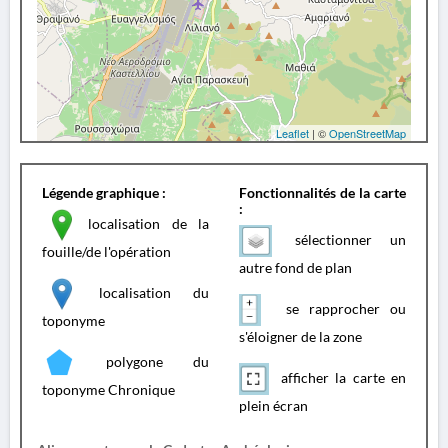
Leaflet
| ©
OpenStreetMap
Légende graphique :
Fonctionnalités de la carte
:
localisation de la
sélectionner un
fouille/de l'opération
autre fond de plan
localisation du
se rapprocher ou
toponyme
s'éloigner de la zone
polygone du
afficher la carte en
toponyme Chronique
plein écran