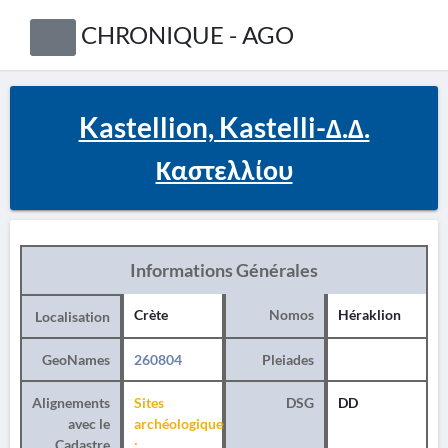
CHRONIQUE - AGO
Kastellion, Kastelli-Δ.Δ.
Καστελλίου
Informations Générales
Crète
Nomos
Héraklion
Localisation
GeoNames
260804
Pleiades
Alignements
Sites
DSG
DD
avec le
archéologiques
Cadastre
: