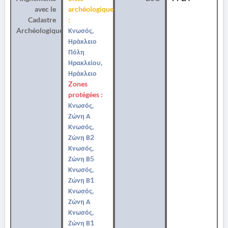
avec le
archéologiques
Cadastre
:
Archéologique
Κνωσός,
Ηράκλειο
Πόλη
Ηρακλείου,
Ηράκλειο
Zones
protégées :
Κνωσός,
Ζώνη Α
Κνωσός,
Ζώνη Β2
Κνωσός,
Ζώνη Β5
Κνωσός,
Ζώνη Β1
Κνωσός,
Ζώνη Α
Κνωσός,
Ζώνη Β1