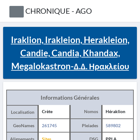
CHRONIQUE - AGO
Iraklion, Irakleion, Herakleion,
Candie, Candia, Khandax,
Megalokastron-Δ.Δ. Ηρακλείου
Informations Générales
Crète
Nomos
Héraklion
Localisation
GeoNames
261745
Pleiades
589802
Alignements
Sites
DSG
PPLA