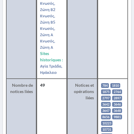
Κνωσός,
Ζώνη Β2
Κνωσός,
Ζώνη Β5
Κνωσός,
Ζώνη Α
Κνωσός,
Ζώνη Α
Sites
historiques :
Αγία Τριάδα,
Ηράκλειο
Nombre de
49
Notices et
784
1810
notices liées
opérations
1875
2764
liées
2797
2897
3642
3646
3647
3648
8656
9881
10223
10731