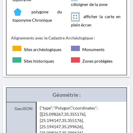
s'éloigner de la zone
polygone du
afficher la carte en
toponyme Chronique
plein écran
Alignements avec le Cadastre Archéologique :
Sites archéologiques
Monuments
Sites historiques
Zones protégées
Géométrie :
{"type":"Polygon","coordinates":
GeoJSON
[[[25.098267,35.355176],
[25.194147,35.355176],
[25.194147,35.299626],
[25.098267,35.299626],