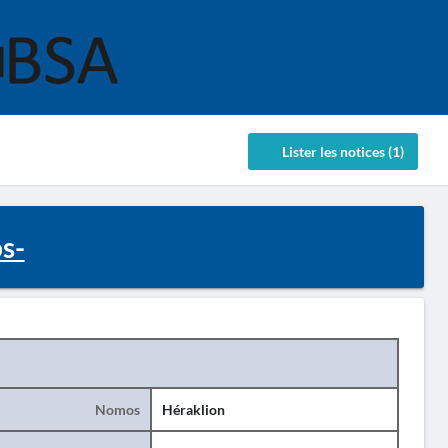
Lister les notices (1)
s-
Nomos
Héraklion