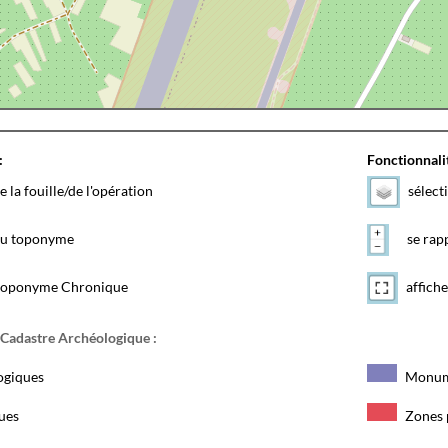
:
Fonctionnalit
e la fouille/de l'opération
sélect
 du toponyme
se rapp
toponyme Chronique
affiche
 Cadastre Archéologique :
ogiques
Monum
ques
Zones 