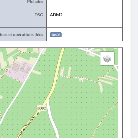
Pleiades
DSG
ADM2
ces et opérations liées
10408