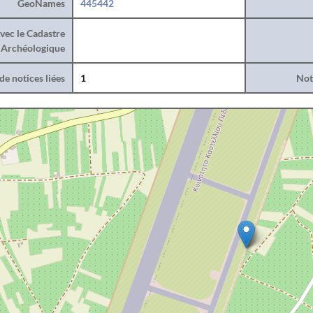
GeoNames
445442
vec le Cadastre
Archéologique
e notices liées
1
Noti