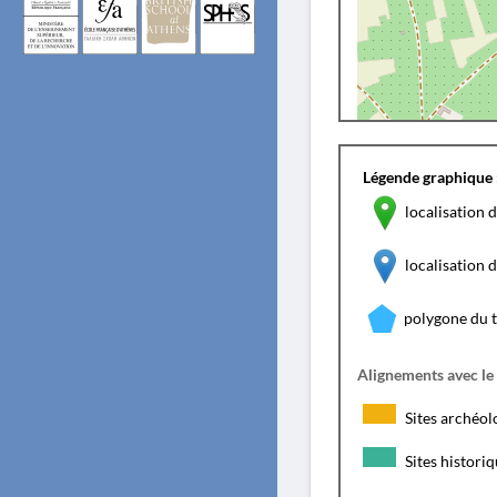
Légende graphique 
localisation d
localisation
polygone du 
Alignements avec le
Sites archéol
Sites histori