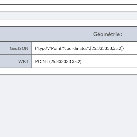
Géométrie :
GeoJSON
{"type":"Point","coordinates":[25.333333,35.2]}
WKT
POINT (25.333333 35.2)