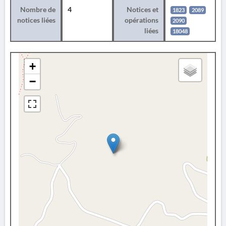
Nombre de
4
Notices et
1823
2089
notices liées
opérations
2090
liées
18048
+
−