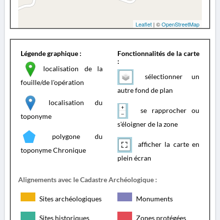
Leaflet
| ©
OpenStreetMap
Légende graphique :
Fonctionnalités de la carte
:
localisation de la
sélectionner un
fouille/de l'opération
autre fond de plan
localisation du
se rapprocher ou
toponyme
s'éloigner de la zone
polygone du
afficher la carte en
toponyme Chronique
plein écran
Alignements avec le Cadastre Archéologique :
Sites archéologiques
Monuments
Sites historiques
Zones protégées