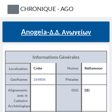
CHRONIQUE - AGO
Anogeia-Δ.Δ. Ανωγείων
Informations Générales
Crète
Nomos
Réthymnon
Localisation
GeoNames
264806
Pleiades
Alignements
DSG
DD
avec le
Cadastre
Archéologique