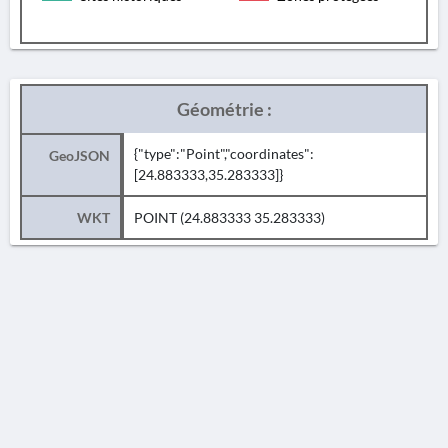
Géométrie :
{"type":"Point","coordinates":
GeoJSON
[24.883333,35.283333]}
WKT
POINT (24.883333 35.283333)