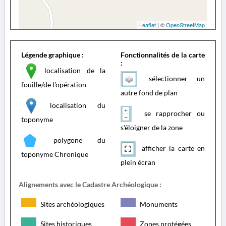
Leaflet
| ©
OpenStreetMap
Légende graphique :
Fonctionnalités de la carte
:
localisation de la
sélectionner un
fouille/de l'opération
autre fond de plan
localisation du
se rapprocher ou
toponyme
s'éloigner de la zone
polygone du
afficher la carte en
toponyme Chronique
plein écran
Alignements avec le Cadastre Archéologique :
Sites archéologiques
Monuments
Sites historiques
Zones protégées