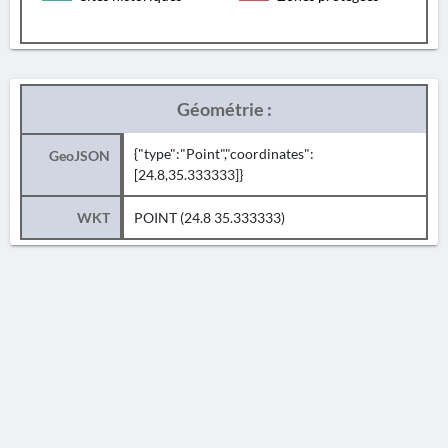
Géométrie :
{"type":"Point","coordinates":
GeoJSON
[24.8,35.333333]}
WKT
POINT (24.8 35.333333)