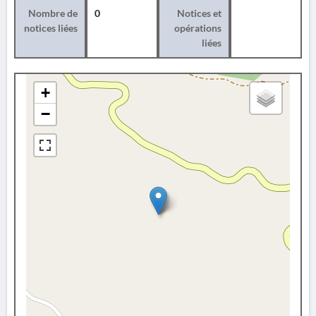
Nombre de
0
Notices et
notices liées
opérations
liées
+
−