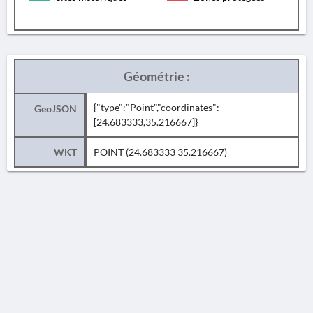
Géométrie :
{"type":"Point","coordinates":
GeoJSON
[24.683333,35.216667]}
WKT
POINT (24.683333 35.216667)