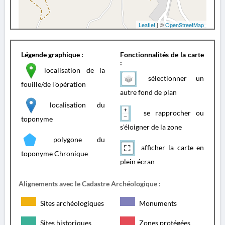
Leaflet
| ©
OpenStreetMap
Légende graphique :
Fonctionnalités de la carte
:
localisation de la
sélectionner un
fouille/de l'opération
autre fond de plan
localisation du
se rapprocher ou
toponyme
s'éloigner de la zone
polygone du
afficher la carte en
toponyme Chronique
plein écran
Alignements avec le Cadastre Archéologique :
Sites archéologiques
Monuments
Sites historiques
Zones protégées