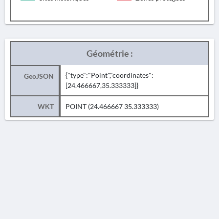
Géométrie :
{"type":"Point","coordinates":
GeoJSON
[24.466667,35.333333]}
WKT
POINT (24.466667 35.333333)