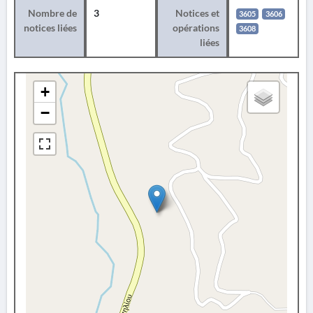
Nombre de
3
Notices et
3605
3606
notices liées
opérations
3608
liées
+
−