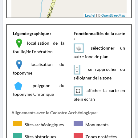
Leaflet
| ©
OpenStreetMap
Légende graphique :
Fonctionnalités de la carte
:
localisation de la
sélectionner un
fouille/de l'opération
autre fond de plan
localisation du
se rapprocher ou
toponyme
s'éloigner de la zone
polygone du
afficher la carte en
toponyme Chronique
plein écran
Alignements avec le Cadastre Archéologique :
Sites archéologiques
Monuments
Sites historiques
Zones protégées