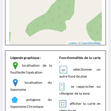
Leaflet
| ©
OpenStreetMap
Légende graphique :
Fonctionnalités de la carte
:
localisation de la
sélectionner un
fouille/de l'opération
autre fond de plan
localisation du
se rapprocher ou
toponyme
s'éloigner de la zone
polygone du
afficher la carte en
toponyme Chronique
plein écran