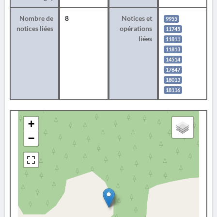
Nombre de
8
Notices et
9955
notices liées
opérations
11745
liées
11811
11813
14514
17647
18013
18116
+
−