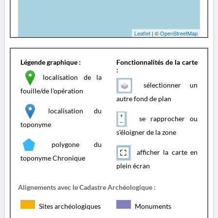
Leaflet
| ©
OpenStreetMap
Légende graphique :
Fonctionnalités de la carte
:
localisation de la
sélectionner un
fouille/de l'opération
autre fond de plan
localisation du
se rapprocher ou
toponyme
s'éloigner de la zone
polygone du
afficher la carte en
toponyme Chronique
plein écran
Alignements avec le Cadastre Archéologique :
Sites archéologiques
Monuments