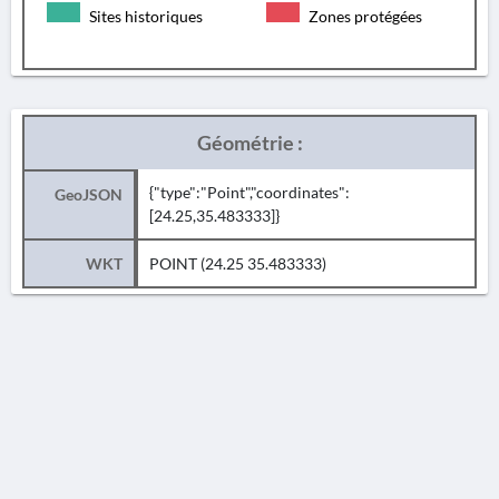
Sites historiques
Zones protégées
Géométrie :
{"type":"Point","coordinates":
GeoJSON
[24.25,35.483333]}
WKT
POINT (24.25 35.483333)