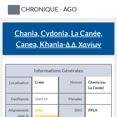
CHRONIQUE - AGO
Chania, Cydonia, La Canée,
Canea, Khania-Δ.Δ. Χανίων
Informations Générales
Crète
Nomos
Chania (ou
Localisation
La Canée)
GeoNames
260114
Pleiades
Alignements
Sites
DSG
PPLA
avec le
archéologiques