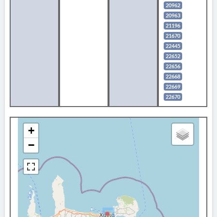
20962
20963
21196
21670
22445
22652
22656
22668
22669
22670
+
−