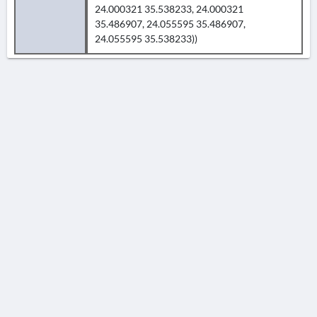
24.000321 35.538233, 24.000321
35.486907, 24.055595 35.486907,
24.055595 35.538233))
AVERTISSEMENT
La Chronique des fouilles en ligne ne constitue en aucun cas une publication des
découvertes qui y sont signalées. L'EfA et la BSA ne peuvent délivrer de copie des
illustrations qui y sont reproduites et dont ils ne détiennent pas les droits.