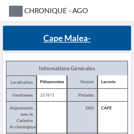
CHRONIQUE - AGO
Cape Malea-
Informations Générales
Péloponnèse
Nomos
Laconie
Localisation
GeoNames
257871
Pleiades
Alignements
DSG
CAPE
avec le
Cadastre
Archéologique