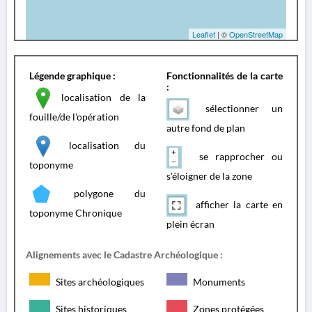
Leaflet
| ©
OpenStreetMap
Légende graphique :
Fonctionnalités de la carte
:
localisation de la
sélectionner un
fouille/de l'opération
autre fond de plan
localisation du
se rapprocher ou
toponyme
s'éloigner de la zone
polygone du
afficher la carte en
toponyme Chronique
plein écran
Alignements avec le Cadastre Archéologique :
Sites archéologiques
Monuments
Sites historiques
Zones protégées