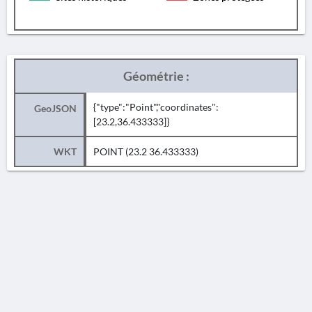
Géométrie :
{"type":"Point","coordinates":
GeoJSON
[23.2,36.433333]}
WKT
POINT (23.2 36.433333)