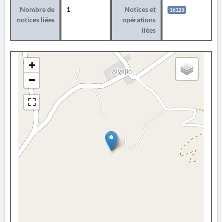
Nombre de
1
Notices et
16125
notices liées
opérations
liées
+
−