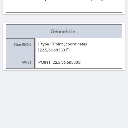
Géométrie :
{"type":"Point","coordinates":
GeoJSON
[22.5,36.683333]}
WKT
POINT (22.5 36.683333)