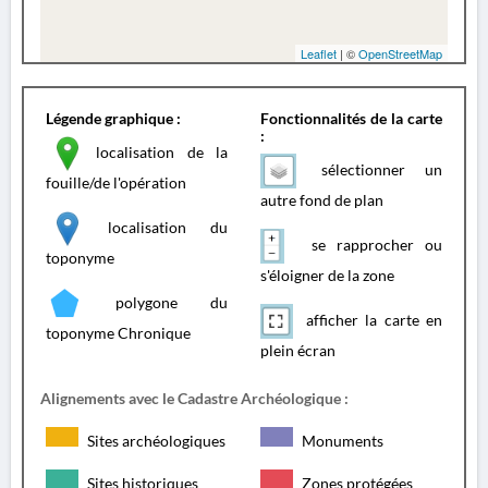
Leaflet
| ©
OpenStreetMap
Légende graphique :
Fonctionnalités de la carte
:
localisation de la
sélectionner un
fouille/de l'opération
autre fond de plan
localisation du
se rapprocher ou
toponyme
s'éloigner de la zone
polygone du
afficher la carte en
toponyme Chronique
plein écran
Alignements avec le Cadastre Archéologique :
Sites archéologiques
Monuments
Sites historiques
Zones protégées