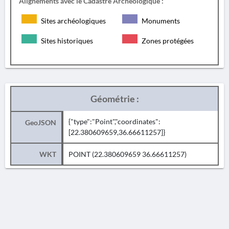
Alignements avec le Cadastre Archéologique :
Sites archéologiques
Monuments
Sites historiques
Zones protégées
Géométrie :
{"type":"Point","coordinates":
GeoJSON
[22.380609659,36.66611257]}
WKT
POINT (22.380609659 36.66611257)