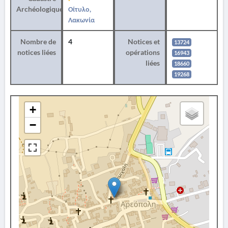
Archéologique
Οίτυλο,
Λακωνία
Nombre de
4
Notices et
13724
notices liées
opérations
16943
liées
18660
19268
+
−