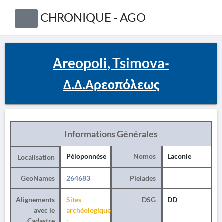
CHRONIQUE - AGO
Areopoli, Tsimova-
Δ.Δ.Αρεοπόλεως
Informations Générales
Péloponnèse
Nomos
Laconie
Localisation
GeoNames
264683
Pleiades
Alignements
Sites
DSG
DD
avec le
archéologiques
Cadastre
: