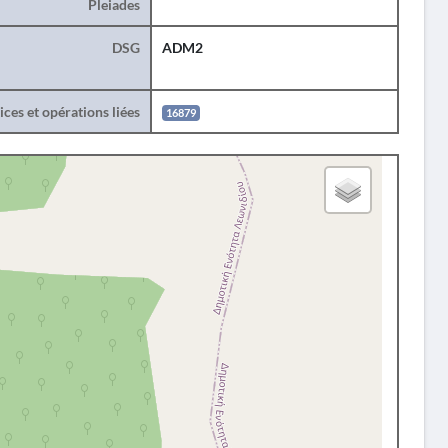
Pleiades
DSG
ADM2
ces et opérations liées
16879