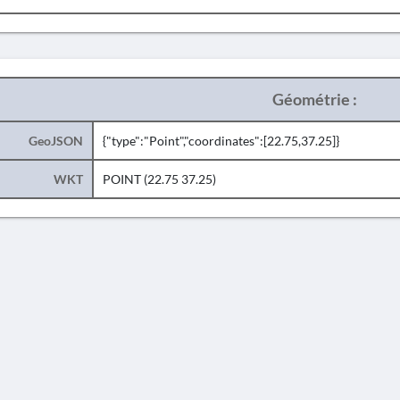
Géométrie :
GeoJSON
{"type":"Point","coordinates":[22.75,37.25]}
WKT
POINT (22.75 37.25)