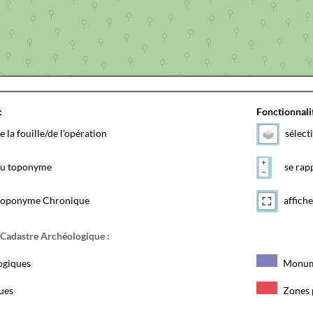
:
Fonctionnalit
e la fouille/de l'opération
sélect
 du toponyme
se rapp
toponyme Chronique
affiche
 Cadastre Archéologique :
ogiques
Monum
ques
Zones 