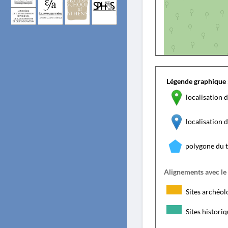
Légende graphique 
localisation d
localisation
polygone du 
Alignements avec le
Sites archéol
Sites histori