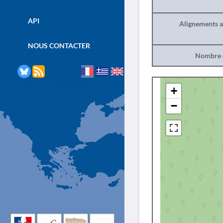
API
Alignements a
NOUS CONTACTER
Nombre d
+
−