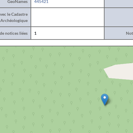
GeoNames
445421
vec le Cadastre
Archéologique
e notices liées
1
Noti