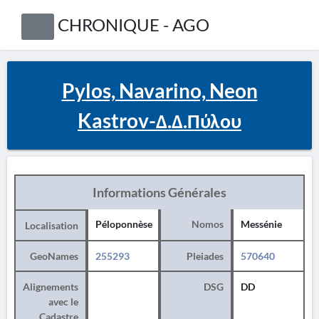
CHRONIQUE - AGO
Pylos, Navarino, Neon
Kastrov-Δ.Δ.Πύλου
Informations Générales
Péloponnèse
Nomos
Messénie
Localisation
GeoNames
255293
Pleiades
570640
Alignements
DSG
DD
avec le
Cadastre