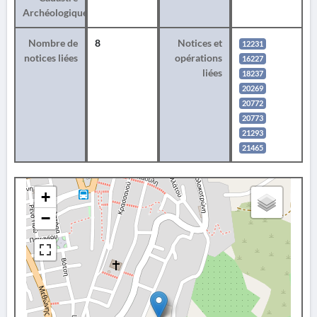
Archéologique
Nombre de
8
Notices et
12231
notices liées
opérations
16227
liées
18237
20269
20772
20773
21293
21465
+
−