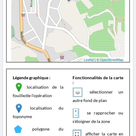
Leaflet
| ©
OpenStreetMap
Légende graphique :
Fonctionnalités de la carte
:
localisation de la
sélectionner un
fouille/de l'opération
autre fond de plan
localisation du
se rapprocher ou
toponyme
s'éloigner de la zone
polygone du
afficher la carte en