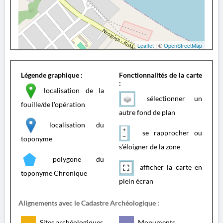
Leaflet
| ©
OpenStreetMap
Légende graphique :
Fonctionnalités de la carte
:
localisation de la
sélectionner un
fouille/de l'opération
autre fond de plan
localisation du
se rapprocher ou
toponyme
s'éloigner de la zone
polygone du
afficher la carte en
toponyme Chronique
plein écran
Alignements avec le Cadastre Archéologique :
Sites archéologiques
Monuments