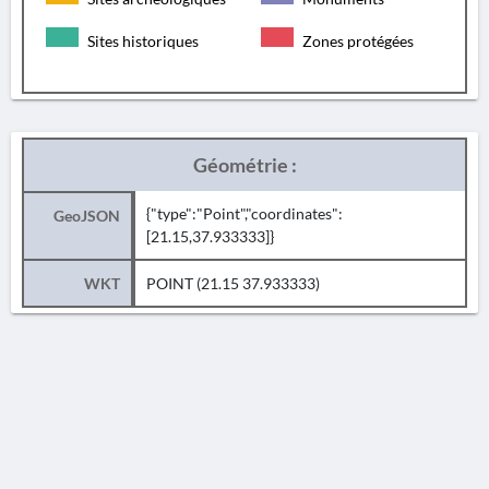
Sites historiques
Zones protégées
Géométrie :
{"type":"Point","coordinates":
GeoJSON
[21.15,37.933333]}
WKT
POINT (21.15 37.933333)