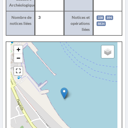
Archéologique
Nombre de
3
Notices et
338
894
notices liées
opérations
8834
liées
+
−