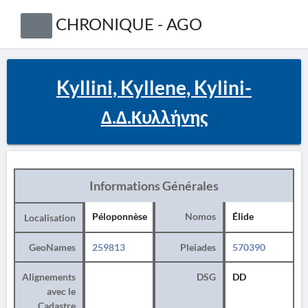
CHRONIQUE - AGO
Kyllini, Kyllene, Kylini-
Δ.Δ.Κυλλήνης
Informations Générales
Péloponnèse
Nomos
Élide
Localisation
GeoNames
259813
Pleiades
570390
Alignements
DSG
DD
avec le
Cadastre