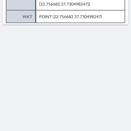
[22.756682,37.730498247]}
WKT
POINT (22.756682 37.730498247)
AVERTISSEMENT
La Chronique des fouilles en ligne ne constitue en aucun cas une publication des
découvertes qui y sont signalées. L'EfA et la BSA ne peuvent délivrer de copie des
illustrations qui y sont reproduites et dont ils ne détiennent pas les droits.