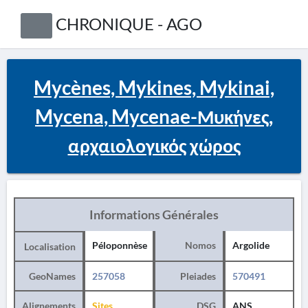
CHRONIQUE - AGO
Mycènes, Mykines, Mykinai,
Mycena, Mycenae-Μυκήνες,
αρχαιολογικός χώρος
Informations Générales
Péloponnèse
Nomos
Argolide
Localisation
GeoNames
257058
Pleiades
570491
Alignements
Sites
DSG
ANS