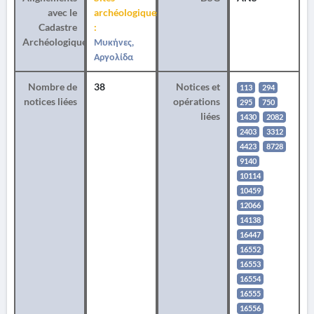
avec le
archéologiques
Cadastre
:
Archéologique
Μυκήνες,
Αργολίδα
Nombre de
38
Notices et
113
294
notices liées
opérations
295
750
liées
1430
2082
2403
3312
4423
8728
9140
10114
10459
12066
14138
16447
16552
16553
16554
16555
16556