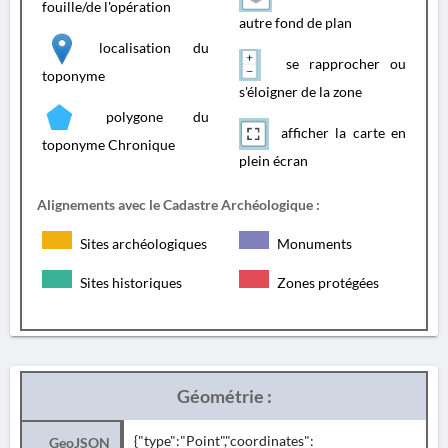
fouille/de l'opération
autre fond de plan
localisation du
se rapprocher ou
toponyme
s'éloigner de la zone
polygone du
afficher la carte en
toponyme Chronique
plein écran
Alignements avec le Cadastre Archéologique :
Sites archéologiques
Monuments
Sites historiques
Zones protégées
Géométrie :
{"type":"Point","coordinates":
GeoJSON