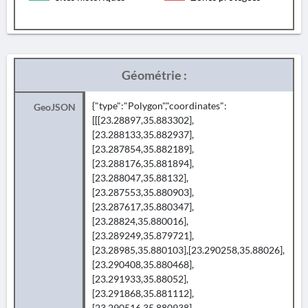
Géométrie :
{"type":"Polygon","coordinates":
GeoJSON
[[[23.28897,35.883302],
[23.288133,35.882937],
[23.287854,35.882189],
[23.288176,35.881894],
[23.288047,35.88132],
[23.287553,35.880903],
[23.287617,35.880347],
[23.28824,35.880016],
[23.289249,35.879721],
[23.28985,35.880103],[23.290258,35.88026],
[23.290408,35.880468],
[23.291933,35.88052],
[23.291868,35.881112],
[23.290516,35.880938],