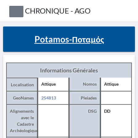
CHRONIQUE - AGO
Potamos-Ποταμός
Informations Générales
Attique
Nomos
Attique
Localisation
GeoNames
254813
Pleiades
Alignements
DSG
DD
avec le
Cadastre
Archéologique