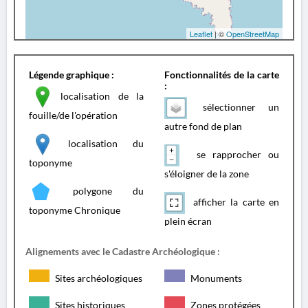
Leaflet
| ©
OpenStreetMap
Légende graphique :
Fonctionnalités de la carte
:
localisation de la
sélectionner un
fouille/de l'opération
autre fond de plan
localisation du
se rapprocher ou
toponyme
s'éloigner de la zone
polygone du
afficher la carte en
toponyme Chronique
plein écran
Alignements avec le Cadastre Archéologique :
Sites archéologiques
Monuments
Sites historiques
Zones protégées