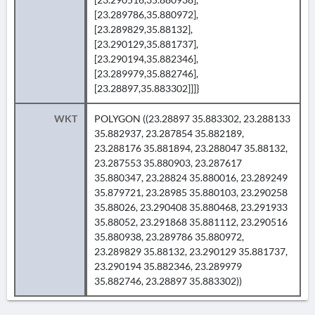
[23.289786,35.880972],
[23.289829,35.88132],
[23.290129,35.881737],
[23.290194,35.882346],
[23.289979,35.882746],
[23.28897,35.883302]]]}
WKT
POLYGON ((23.28897 35.883302, 23.288133
35.882937, 23.287854 35.882189,
23.288176 35.881894, 23.288047 35.88132,
23.287553 35.880903, 23.287617
35.880347, 23.28824 35.880016, 23.289249
35.879721, 23.28985 35.880103, 23.290258
35.88026, 23.290408 35.880468, 23.291933
35.88052, 23.291868 35.881112, 23.290516
35.880938, 23.289786 35.880972,
23.289829 35.88132, 23.290129 35.881737,
23.290194 35.882346, 23.289979
35.882746, 23.28897 35.883302))