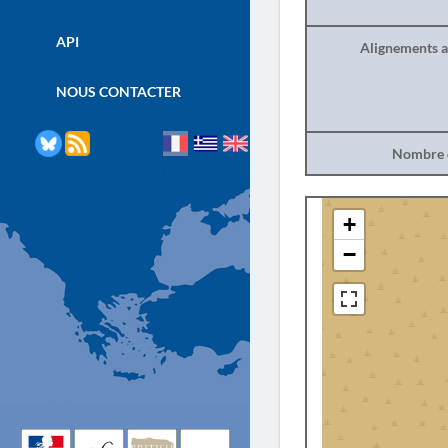
API
Alignements a
NOUS CONTACTER
Nombre d
+
−