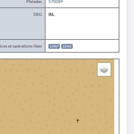
Pleiades
570089
DSG
ISL
ces et opérations liées
21907
22342