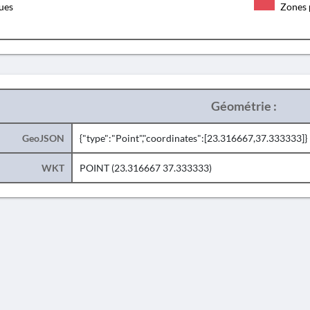
ques
Zones 
Géométrie :
GeoJSON
{"type":"Point","coordinates":[23.316667,37.333333]}
WKT
POINT (23.316667 37.333333)