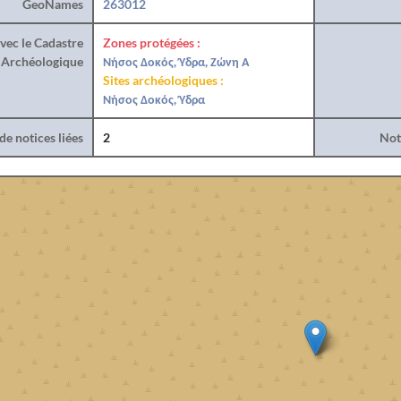
GeoNames
263012
vec le Cadastre
Zones protégées :
Archéologique
Νήσος Δοκός, Ύδρα, Ζώνη Α
Sites archéologiques :
Νήσος Δοκός, Ύδρα
e notices liées
2
Noti