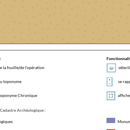
:
Fonctionnalit
e la fouille/de l'opération
sélect
 du toponyme
se rapp
toponyme Chronique
affiche
 Cadastre Archéologique :
ogiques
Monum