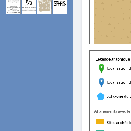
Légende graphique 
localisation d
localisation
polygone du 
Alignements avec le
Sites archéol