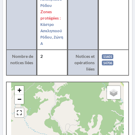
Ρόδου
Zones
protégées :
Κάστρο
Ασκληπειού
Ρόδου, Ζώνη
Α
Nombre de
2
Notices et
11601
notices liées
opérations
14706
liées
+
−