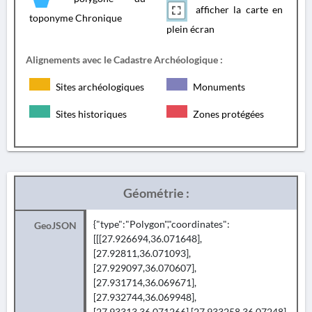
afficher la carte en
toponyme Chronique
plein écran
Alignements avec le Cadastre Archéologique :
Sites archéologiques
Monuments
Sites historiques
Zones protégées
Géométrie :
{"type":"Polygon","coordinates":
GeoJSON
[[[27.926694,36.071648],
[27.92811,36.071093],
[27.929097,36.070607],
[27.931714,36.069671],
[27.932744,36.069948],
[27.93313,36.071266],[27.933258,36.07248],