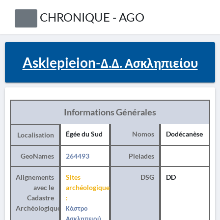
CHRONIQUE - AGO
Asklepieion-Δ.Δ. Ασκληπιείου
Informations Générales
Égée du Sud
Nomos
Dodécanèse
Localisation
GeoNames
264493
Pleiades
Alignements
Sites
DSG
DD
avec le
archéologiques
Cadastre
:
Archéologique
Κάστρο
Ασκληπειού