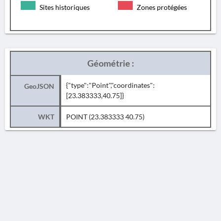
Sites historiques
Zones protégées
Géométrie :
{"type":"Point","coordinates":
GeoJSON
[23.383333,40.75]}
WKT
POINT (23.383333 40.75)