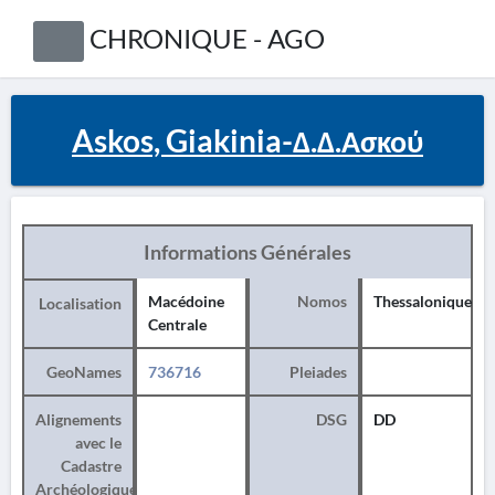
CHRONIQUE - AGO
Askos, Giakinia-Δ.Δ.Ασκού
Informations Générales
Macédoine
Nomos
Thessalonique
Localisation
Centrale
GeoNames
736716
Pleiades
Alignements
DSG
DD
avec le
Cadastre
Archéologique