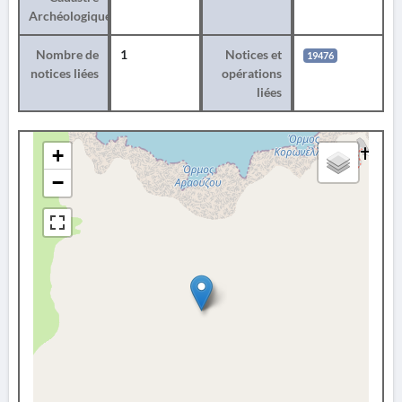
Archéologique
Nombre de
1
Notices et
19476
notices liées
opérations
liées
+
−