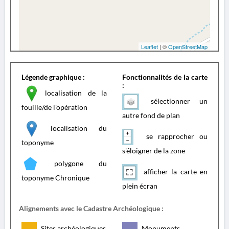
Leaflet
| ©
OpenStreetMap
Légende graphique :
Fonctionnalités de la carte
:
localisation de la
sélectionner un
fouille/de l'opération
autre fond de plan
localisation du
se rapprocher ou
toponyme
s'éloigner de la zone
polygone du
afficher la carte en
toponyme Chronique
plein écran
Alignements avec le Cadastre Archéologique :
Sites archéologiques
Monuments