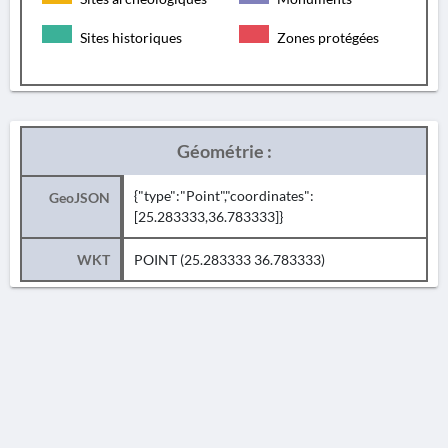
Sites historiques
Zones protégées
Géométrie :
{"type":"Point","coordinates":
GeoJSON
[25.283333,36.783333]}
WKT
POINT (25.283333 36.783333)