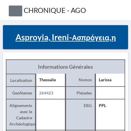
CHRONIQUE - AGO
Asproyia, Ireni-Ασπρόγεια,η
Informations Générales
Thessalie
Nomos
Larissa
Localisation
GeoNames
264423
Pleiades
Alignements
DSG
PPL
avec le
Cadastre
Archéologique