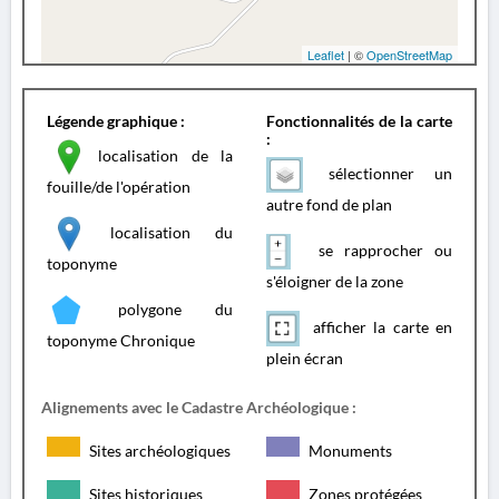
Leaflet
| ©
OpenStreetMap
Légende graphique :
Fonctionnalités de la carte
:
localisation de la
sélectionner un
fouille/de l'opération
autre fond de plan
localisation du
se rapprocher ou
toponyme
s'éloigner de la zone
polygone du
afficher la carte en
toponyme Chronique
plein écran
Alignements avec le Cadastre Archéologique :
Sites archéologiques
Monuments
Sites historiques
Zones protégées