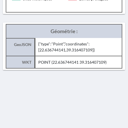
Géométrie :
{"type":"Point","coordinates":
GeoJSON
[22.636744141,39.316407109]}
WKT
POINT (22.636744141 39.316407109)