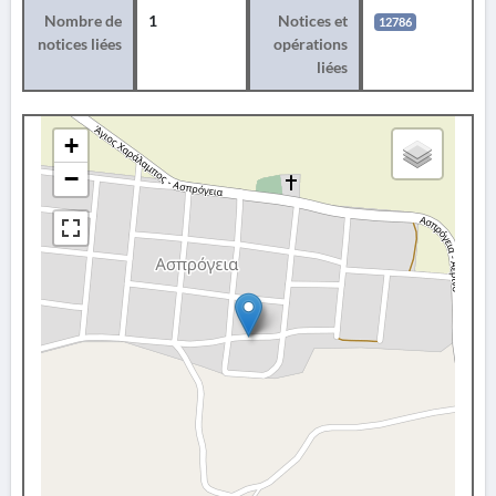
Nombre de
1
Notices et
12786
notices liées
opérations
liées
+
−