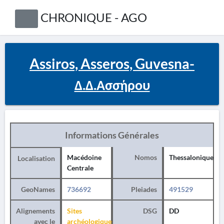
CHRONIQUE - AGO
Assiros, Asseros, Guvesna-
Δ.Δ.Ασσήρου
Informations Générales
Macédoine
Nomos
Thessalonique
Localisation
Centrale
GeoNames
736692
Pleiades
491529
Alignements
Sites
DSG
DD
avec le
archéologiques