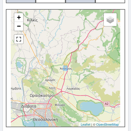
+
−
Leaflet
| ©
OpenStreetMap