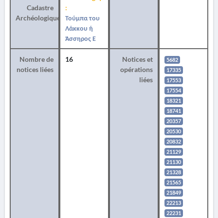
Cadastre
:
Archéologique
Τούμπα του
Λάκκου ή
Άσσηρος Ε
Nombre de
16
Notices et
5682
notices liées
opérations
17335
liées
17553
17554
18321
18741
20357
20530
20832
21129
21130
21328
21565
21849
22213
22231