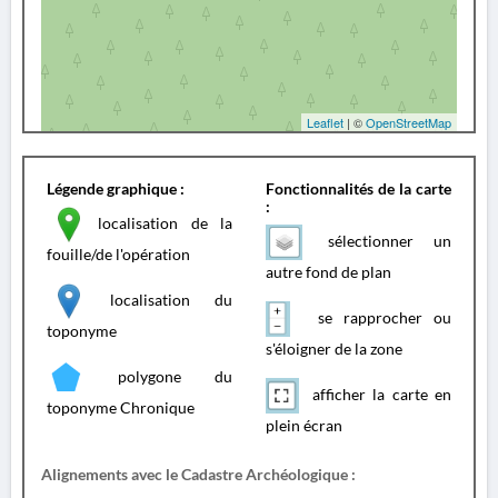
Leaflet
| ©
OpenStreetMap
Légende graphique :
Fonctionnalités de la carte
:
localisation de la
sélectionner un
fouille/de l'opération
autre fond de plan
localisation du
se rapprocher ou
toponyme
s'éloigner de la zone
polygone du
afficher la carte en
toponyme Chronique
plein écran
Alignements avec le Cadastre Archéologique :