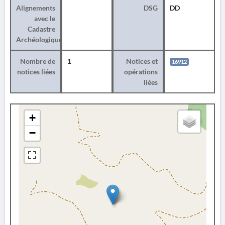
Alignements
DSG
DD
avec le
Cadastre
Archéologique
Nombre de
1
Notices et
16912
notices liées
opérations
liées
+
−