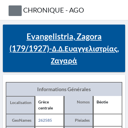
CHRONIQUE - AGO
Evangelistria, Zagora
(179/1927)-Δ.Δ.Ευαγγελιστρίας,
Ζαγαρά
Informations Générales
Grèce
Nomos
Béotie
Localisation
centrale
GeoNames
262585
Pleiades