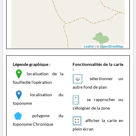
Leaflet
| ©
OpenStreetMap
Légende graphique :
Fonctionnalités de la carte
:
localisation de la
sélectionner un
fouille/de l'opération
autre fond de plan
localisation du
se rapprocher ou
toponyme
s'éloigner de la zone
polygone du
afficher la carte en
toponyme Chronique
plein écran