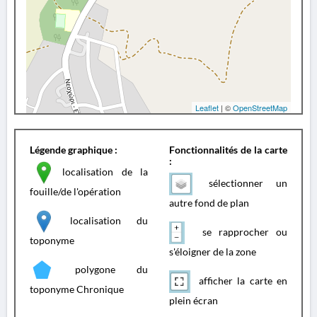
Leaflet
| ©
OpenStreetMap
Légende graphique :
Fonctionnalités de la carte
:
localisation de la
sélectionner un
fouille/de l'opération
autre fond de plan
localisation du
se rapprocher ou
toponyme
s'éloigner de la zone
polygone du
afficher la carte en
toponyme Chronique
plein écran