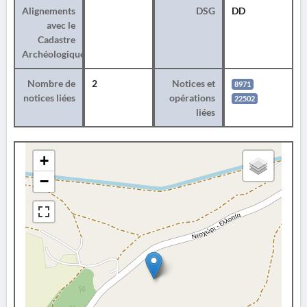
Alignements
DSG
DD
avec le
Cadastre
Archéologique
Nombre de
2
Notices et
8971
notices liées
opérations
22502
liées
+
−