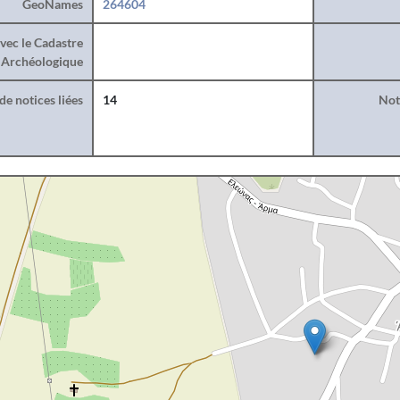
GeoNames
264604
vec le Cadastre
Archéologique
e notices liées
14
Noti