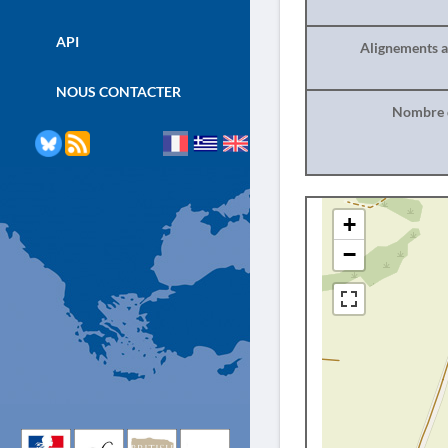
API
Alignements a
NOUS CONTACTER
Nombre d
+
−