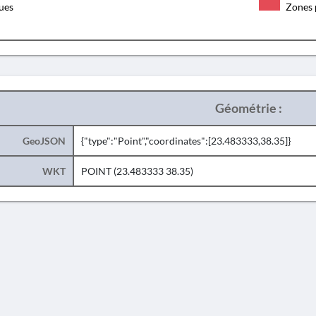
ques
Zones 
Géométrie :
GeoJSON
{"type":"Point","coordinates":[23.483333,38.35]}
WKT
POINT (23.483333 38.35)