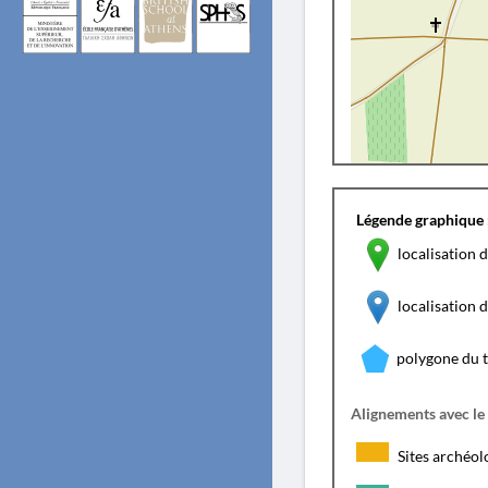
Légende graphique 
localisation d
localisation
polygone du 
Alignements avec le
Sites archéol