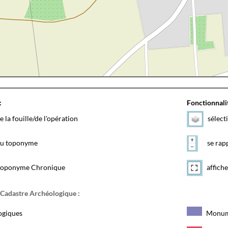
:
Fonctionnalit
e la fouille/de l'opération
sélect
 du toponyme
se rapp
toponyme Chronique
affiche
 Cadastre Archéologique :
ogiques
Monum