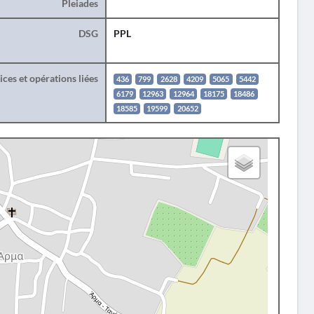
Pleiades
DSG
PPL
ces et opérations liées
436
799
2628
4209
5065
5442
6179
12963
12964
18175
18486
18585
19599
20652