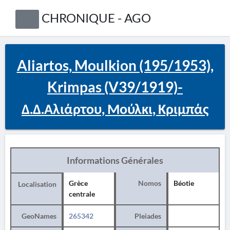
CHRONIQUE - AGO
Aliartos, Moulkion (195/1953),
Krimpas (V39/1919)-
Δ.Δ.Αλιάρτου, Μούλκι, Κριμπάς
Informations Générales
Grèce
Nomos
Béotie
Localisation
centrale
GeoNames
265342
Pleiades