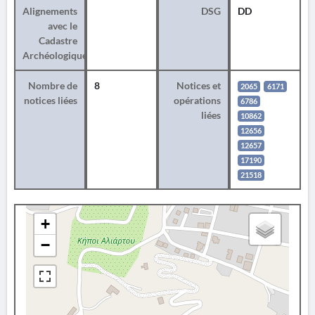
Alignements
DSG
DD
avec le
Cadastre
Archéologique
Nombre de
8
Notices et
2065
6171
notices liées
opérations
6786
liées
10862
12656
12657
17190
21518
+
−