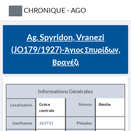
CHRONIQUE - AGO
Ag. Spyridon, Vranezi
(JO179/1927)-Άγιος Σπυρίδων,
Βρανέζι
Informations Générales
Grèce
Nomos
Béotie
Localisation
centrale
GeoNames
263731
Pleiades