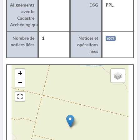
Alignements
DSG
PPL
avec le
Cadastre
Archéologique
Nombre de
1
Notices et
6577
notices liées
opérations
liées
+
−