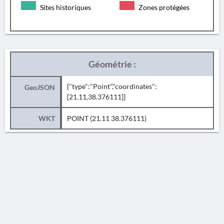
Sites historiques
Zones protégées
Géométrie :
{"type":"Point","coordinates":
GeoJSON
[21.11,38.376111]}
WKT
POINT (21.11 38.376111)