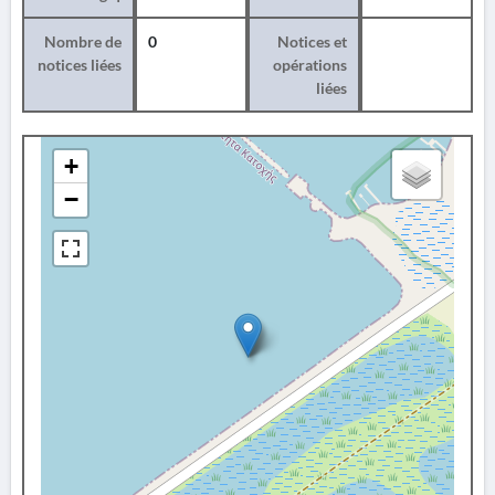
Nombre de
0
Notices et
notices liées
opérations
liées
+
−