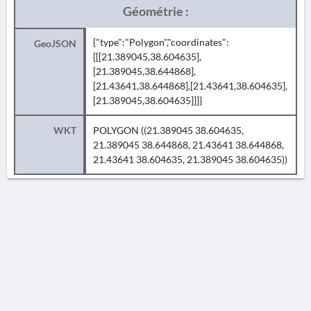
Géométrie :
{"type":"Polygon","coordinates":
GeoJSON
[[[21.389045,38.604635],
[21.389045,38.644868],
[21.43641,38.644868],[21.43641,38.604635],
[21.389045,38.604635]]]}
WKT
POLYGON ((21.389045 38.604635,
21.389045 38.644868, 21.43641 38.644868,
21.43641 38.604635, 21.389045 38.604635))