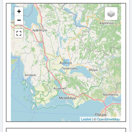
+
−
Leaflet
| ©
OpenStreetMap