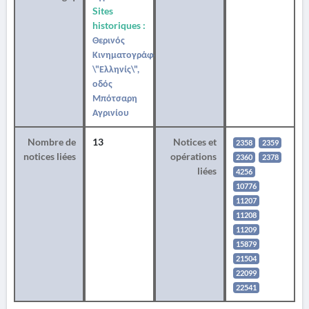
Sites
historiques :
Θερινός
Κινηματογράφος
\"Ελληνίς\",
οδός
Μπότσαρη
Αγρινίου
Nombre de
13
Notices et
2358
2359
notices liées
opérations
2360
2378
liées
4256
10776
11207
11208
11209
15879
21504
22099
22541