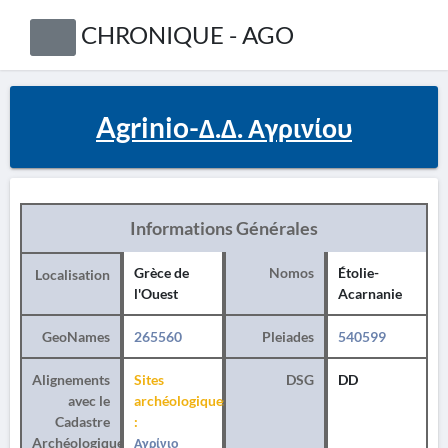
CHRONIQUE - AGO
Agrinio-Δ.Δ. Αγρινίου
Informations Générales
Grèce de
Nomos
Étolie-
Localisation
l'Ouest
Acarnanie
GeoNames
265560
Pleiades
540599
Alignements
Sites
DSG
DD
avec le
archéologiques
Cadastre
:
Archéologique
Αγρίνιο