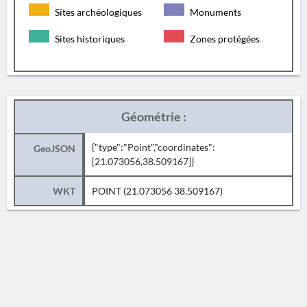
Sites archéologiques
Monuments
Sites historiques
Zones protégées
Géométrie :
{"type":"Point","coordinates":
GeoJSON
[21.073056,38.509167]}
WKT
POINT (21.073056 38.509167)