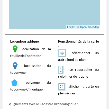
Leaflet
| ©
OpenStreetMap
Légende graphique :
Fonctionnalités de la carte
:
localisation de la
sélectionner un
fouille/de l'opération
autre fond de plan
localisation du
se rapprocher ou
toponyme
s'éloigner de la zone
polygone du
afficher la carte en
toponyme Chronique
plein écran
Alignements avec le Cadastre Archéologique :