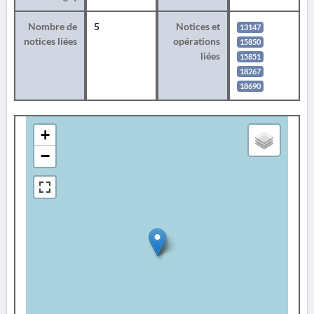
Nombre de
5
Notices et
13147
notices liées
opérations
15850
liées
15851
18267
18690
+
−