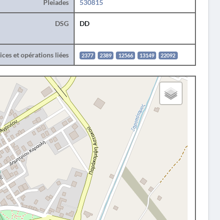
Pleiades
530815
DSG
DD
ces et opérations liées
2377
2389
12566
13149
22092