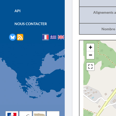
API
Alignements a
NOUS CONTACTER
Nombre d
+
−