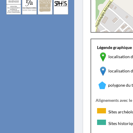
Légende graphique 
localisation d
localisation
polygone du 
Alignements avec le
Sites archéol
Sites histori