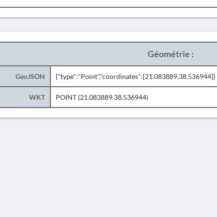
Géométrie :
GeoJSON
{"type":"Point","coordinates":[21.083889,38.536944]}
WKT
POINT (21.083889 38.536944)