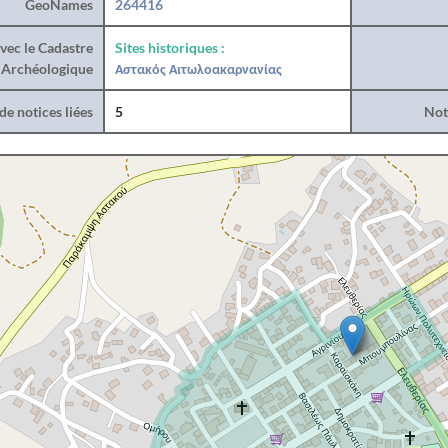
GeoNames
264416
vec le Cadastre
Sites historiques :
Archéologique
Αστακός Αιτωλοακαρνανίας
e notices liées
5
Noti