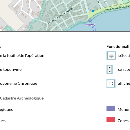
:
Fonctionnalit
e la fouille/de l'opération
sélect
 du toponyme
se rapp
toponyme Chronique
affiche
 Cadastre Archéologique :
ogiques
Monum
ques
Zones 