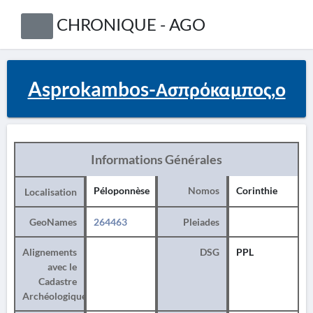
CHRONIQUE - AGO
Asprokambos-Ασπρόκαμπος,ο
Informations Générales
Péloponnèse
Nomos
Corinthie
Localisation
GeoNames
264463
Pleiades
Alignements
DSG
PPL
avec le
Cadastre
Archéologique