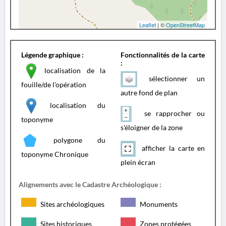
Leaflet
| ©
OpenStreetMap
Légende graphique :
Fonctionnalités de la carte
:
localisation de la
sélectionner un
fouille/de l'opération
autre fond de plan
localisation du
se rapprocher ou
toponyme
s'éloigner de la zone
polygone du
afficher la carte en
toponyme Chronique
plein écran
Alignements avec le Cadastre Archéologique :
Sites archéologiques
Monuments
Sites historiques
Zones protégées