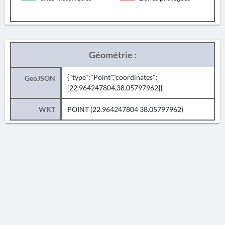
Géométrie :
{"type":"Point","coordinates":
GeoJSON
[22.964247804,38.05797962]}
WKT
POINT (22.964247804 38.05797962)