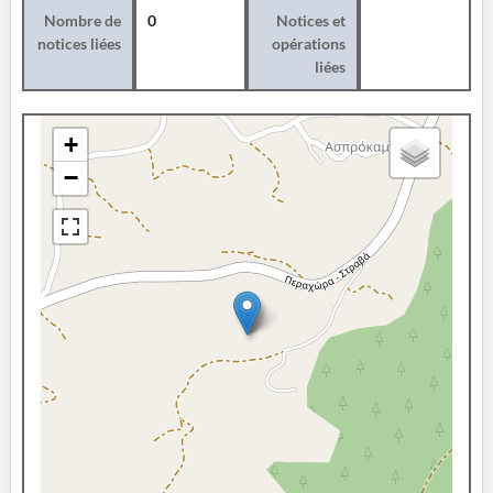
Nombre de
0
Notices et
notices liées
opérations
liées
+
−