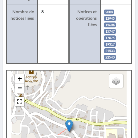
Nombre de
8
Notices et
9008
notices liées
opérations
12945
liées
15604
15747
17075
19317
21533
22540
+
−