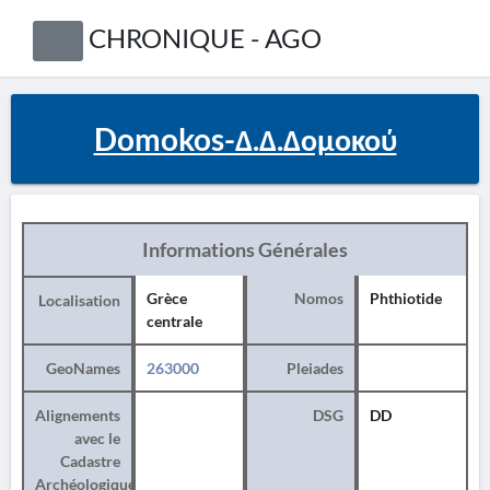
CHRONIQUE - AGO
Domokos-Δ.Δ.Δομοκού
Informations Générales
Grèce
Nomos
Phthiotide
Localisation
centrale
GeoNames
263000
Pleiades
Alignements
DSG
DD
avec le
Cadastre
Archéologique