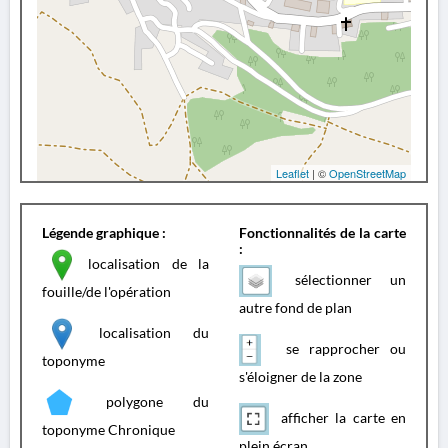
Leaflet
| ©
OpenStreetMap
Légende graphique :
Fonctionnalités de la carte
:
localisation de la
sélectionner un
fouille/de l'opération
autre fond de plan
localisation du
se rapprocher ou
toponyme
s'éloigner de la zone
polygone du
afficher la carte en
toponyme Chronique
plein écran