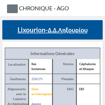
CHRONIQUE - AGO
Lixourion-Δ.Δ.Ληξουρίου
Informations Générales
Iles
Nomos
Céphalonie
Localisation
Ioniennes
et Ithaque
GeoNames
258175
Pleiades
Alignements
Sites
DSG
DD
avec le
archéologiques
Cadastre
:
Archéologique
Αρχαία