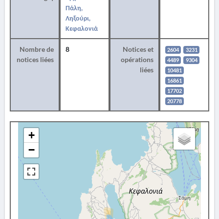
Πάλη,
Ληξούρι,
Κεφαλονιά
Nombre de
8
Notices et
2604
3231
notices liées
opérations
4489
9304
liées
10481
16861
17702
20778
+
−