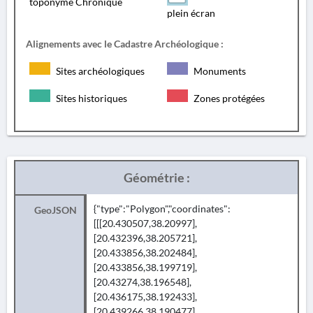
toponyme Chronique
plein écran
Alignements avec le Cadastre Archéologique :
Sites archéologiques
Monuments
Sites historiques
Zones protégées
Géométrie :
{"type":"Polygon","coordinates":
GeoJSON
[[[20.430507,38.20997],
[20.432396,38.205721],
[20.433856,38.202484],
[20.433856,38.199719],
[20.43274,38.196548],
[20.436175,38.192433],
[20.439266,38.190477],