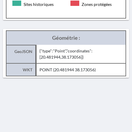
Sites historiques
Zones protégées
Géométrie :
{"type":"Point","coordinates":
GeoJSON
[20.481944,38.173056]}
WKT
POINT (20.481944 38.173056)