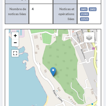
Nombre de
4
Notices et
2601
2602
notices liées
opérations
21302
liées
22523
+
−