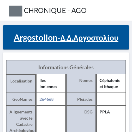
CHRONIQUE - AGO
Argostolion-Δ.Δ.Αργοστολίου
Informations Générales
Iles
Nomos
Céphalonie
Localisation
Ioniennes
et Ithaque
GeoNames
264668
Pleiades
Alignements
DSG
PPLA
avec le
Cadastre
Archéologique